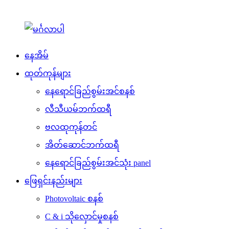
နေအိမ်
ထုတ်ကုန်များ
နေရောင်ခြည်စွမ်းအင်စနစ်
လီသီယမ်ဘက်ထရီ
ဗလထုကုန်တင်
အိတ်ဆောင်ဘက်ထရီ
နေရောင်ခြည်စွမ်းအင်သုံး panel
ဖြေရှင်းနည်းများ
Photovoltaic စနစ်
C & i သိုလှောင်မှုစနစ်