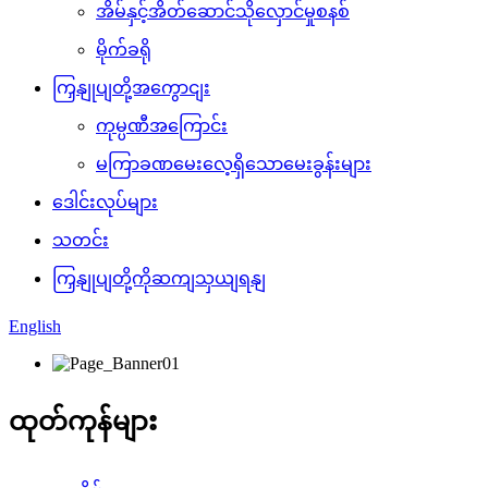
အိမ်နှင့်အိတ်ဆောင်သိုလှောင်မှုစနစ်
မိုက်ခရို
ကြှနျုပျတို့အကွောငျး
ကုမ္ပဏီအကြောင်း
မကြာခဏမေးလေ့ရှိသောမေးခွန်းများ
ဒေါင်းလုပ်များ
သတင်း
ကြှနျုပျတို့ကိုဆကျသှယျရနျ
English
ထုတ်ကုန်များ