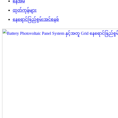
နေအိမ်
ထုတ်ကုန်များ
နေရောင်ခြည်စွမ်းအင်စနစ်